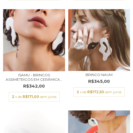
BRINCO NAUM
ISAMU - BRINCOS
ASSIMÉTRICOS EM CERÂMICA...
R$345,00
R$342,00
2
x de
R$172,50
sem juros
2
x de
R$171,00
sem juros