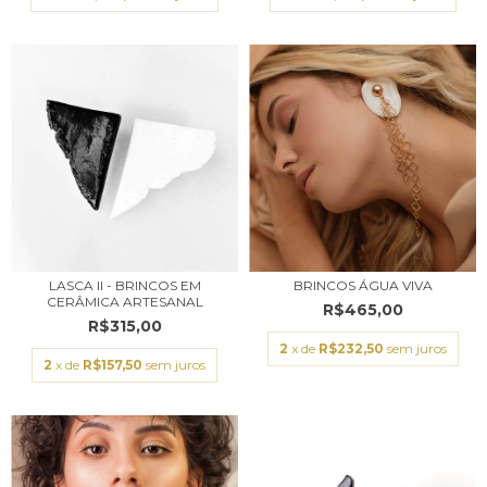
LASCA II - BRINCOS EM
BRINCOS ÁGUA VIVA
CERÂMICA ARTESANAL
R$465,00
R$315,00
2
x de
R$232,50
sem juros
2
x de
R$157,50
sem juros