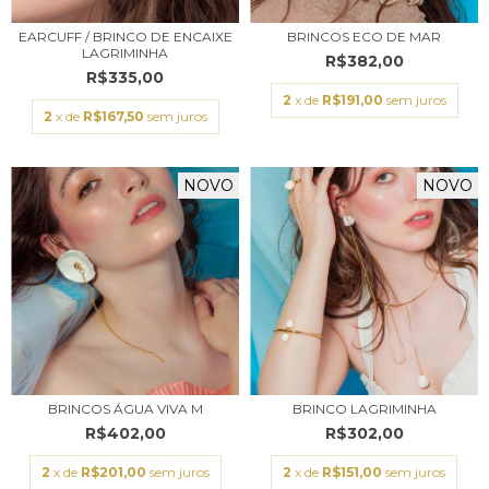
EARCUFF / BRINCO DE ENCAIXE
BRINCOS ECO DE MAR
LAGRIMINHA
R$382,00
R$335,00
2
x de
R$191,00
sem juros
2
x de
R$167,50
sem juros
NOVO
NOVO
BRINCOS ÁGUA VIVA M
BRINCO LAGRIMINHA
R$402,00
R$302,00
2
x de
R$201,00
sem juros
2
x de
R$151,00
sem juros