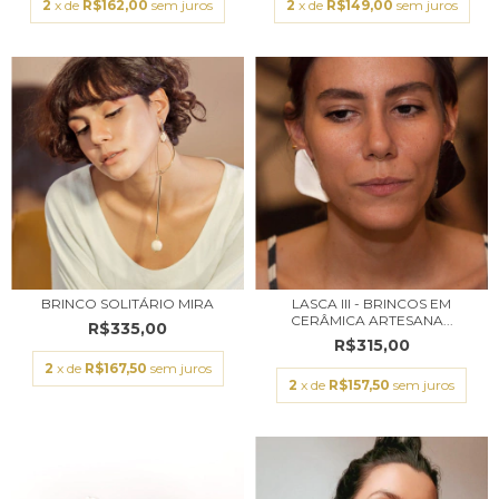
2
x de
R$162,00
sem juros
2
x de
R$149,00
sem juros
BRINCO SOLITÁRIO MIRA
LASCA III - BRINCOS EM
CERÂMICA ARTESANA...
R$335,00
R$315,00
2
x de
R$167,50
sem juros
2
x de
R$157,50
sem juros