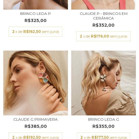
BRINCO LEDA P
CLAUDE P - BRINCOS EM
CERÂMICA
R$325,00
R$352,00
2
x de
R$162,50
sem juros
2
x de
R$176,00
sem juros
CLAUDE G PRIMAVERA
BRINCO LEDA G
R$385,00
R$355,00
2
x de
R$192,50
sem juros
2
x de
R$177,50
sem juros