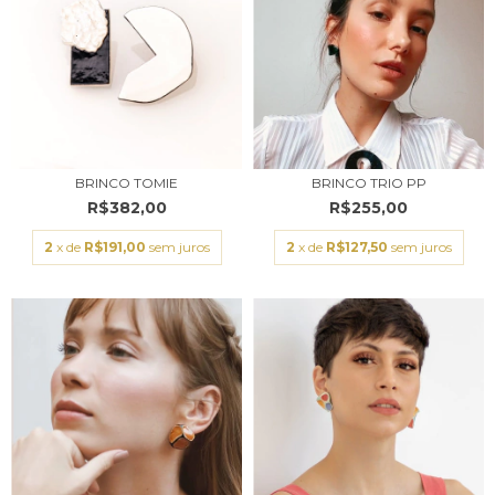
BRINCO TOMIE
BRINCO TRIO PP
R$382,00
R$255,00
2
x de
R$191,00
sem juros
2
x de
R$127,50
sem juros