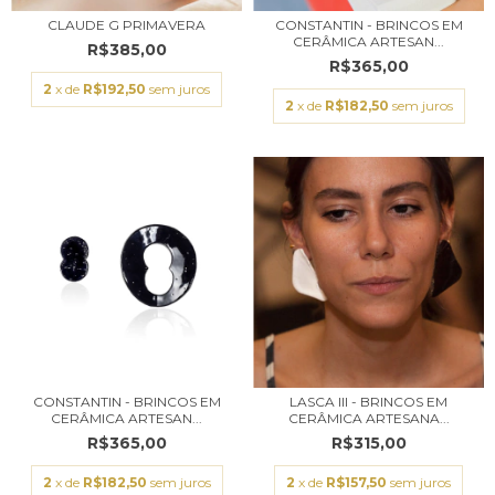
CLAUDE G PRIMAVERA
CONSTANTIN - BRINCOS EM
CERÂMICA ARTESAN...
R$385,00
R$365,00
2
x de
R$192,50
sem juros
2
x de
R$182,50
sem juros
CONSTANTIN - BRINCOS EM
LASCA III - BRINCOS EM
CERÂMICA ARTESAN...
CERÂMICA ARTESANA...
R$365,00
R$315,00
2
x de
R$182,50
sem juros
2
x de
R$157,50
sem juros