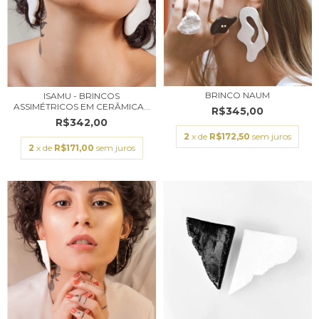
BRINCO NAUM
ISAMU - BRINCOS
ASSIMÉTRICOS EM CERÂMICA...
R$345,00
R$342,00
2
x de
R$172,50
sem juros
2
x de
R$171,00
sem juros