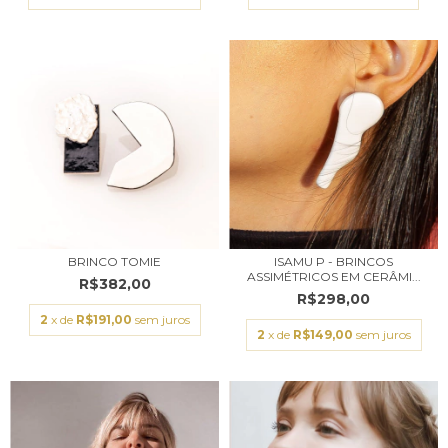
BRINCO TOMIE
ISAMU P - BRINCOS
ASSIMÉTRICOS EM CERÂMI...
R$382,00
R$298,00
2
x de
R$191,00
sem juros
2
x de
R$149,00
sem juros