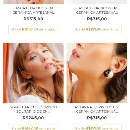
LASCA I - BRINCOS EM
LASCA II - BRINCOS EM
CERÂMICA ARTESANAL
CERÂMICA ARTESANAL
R$315,00
R$315,00
2
x de
R$157,50
sem juros
2
x de
R$157,50
sem juros
MIRA - EAR CUFF / BRINCO
REGINA P - BRINCOS EM
SOLITÁRIO DE EN...
CERÂMICA ARTESANAL
R$245,00
R$315,00
2
x de
R$122,50
sem juros
2
x de
R$157,50
sem juros