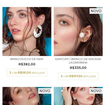
NOVO
BRINCOS ECO DE MAR
EARCUFF / BRINCO DE ENCAIXE
LAGRIMINHA
R$382,00
R$335,00
2
x de
R$191,00
sem juros
2
x de
R$167,50
sem juros
NOVO
NOVO