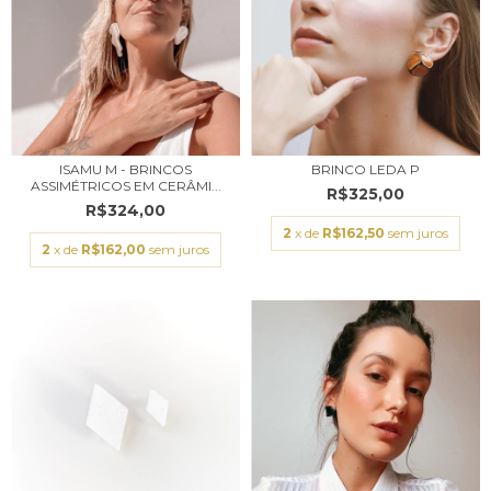
ISAMU M - BRINCOS
BRINCO LEDA P
ASSIMÉTRICOS EM CERÂMI...
R$325,00
R$324,00
2
x de
R$162,50
sem juros
2
x de
R$162,00
sem juros