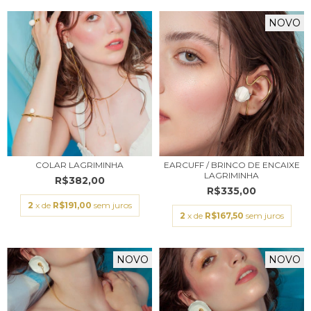
NOVO
COLAR LAGRIMINHA
EARCUFF / BRINCO DE ENCAIXE
LAGRIMINHA
R$382,00
R$335,00
2
x de
R$191,00
sem juros
2
x de
R$167,50
sem juros
NOVO
NOVO