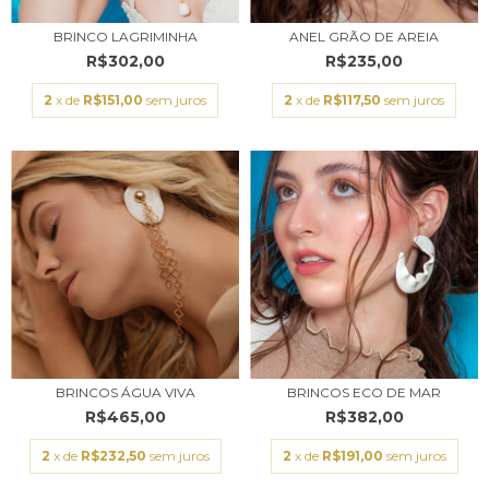
BRINCO LAGRIMINHA
ANEL GRÃO DE AREIA
R$302,00
R$235,00
2
x de
R$151,00
sem juros
2
x de
R$117,50
sem juros
BRINCOS ÁGUA VIVA
BRINCOS ECO DE MAR
R$465,00
R$382,00
2
x de
R$232,50
sem juros
2
x de
R$191,00
sem juros